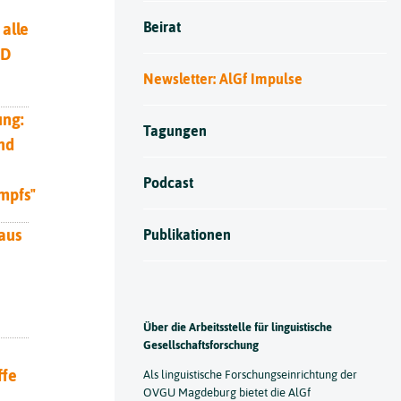
Beirat
alle
fD
Newsletter: AlGf Impulse
ung:
Tagungen
nd
Podcast
mpfs"
aus
Publikationen
Über die Arbeitsstelle für linguistische
Gesellschaftsforschung
ffe
Als linguistische Forschungseinrichtung der
OVGU Magdeburg bietet die AlGf