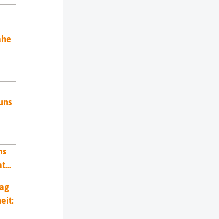
ahe
uns
ns
t...
ag
eit: