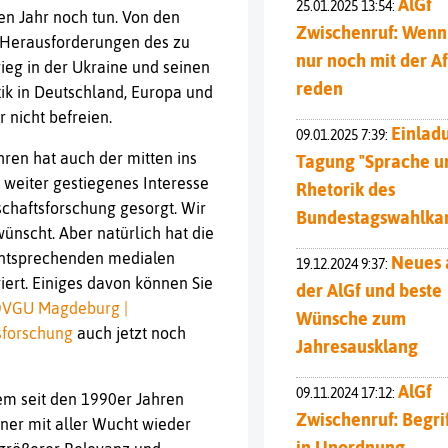
AlGf
25.01.2025 13:54:
sten Jahr noch tun. Von den
Zwischenruf: Wenn 
n Herausforderungen des zu
nur noch mit der A
ieg in der Ukraine und seinen
reden
ik in Deutschland, Europa und
 nicht befreien.
Einlad
09.01.2025 7:39:
en hat auch der mitten ins
Tagung "Sprache u
 weiter gestiegenes Interesse
Rhetorik des
schaftsforschung gesorgt. Wir
Bundestagswahlka
ünscht. Aber natürlich hat die
 entsprechenden medialen
Neues 
19.12.2024 9:37:
rt. Einiges davon können Sie
der AlGf und beste
 OVGU Magdeburg |
Wünsche zum
tsforschung
auch jetzt noch
Jahresausklang
AlGf
09.11.2024 17:12:
dem seit den 1990er Jahren
Zwischenruf: Begri
iner mit aller Wucht wieder
in Unordnung