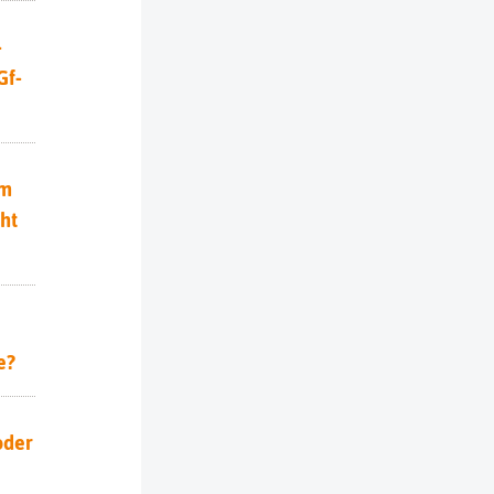
-
Gf-
um
cht
e?
oder