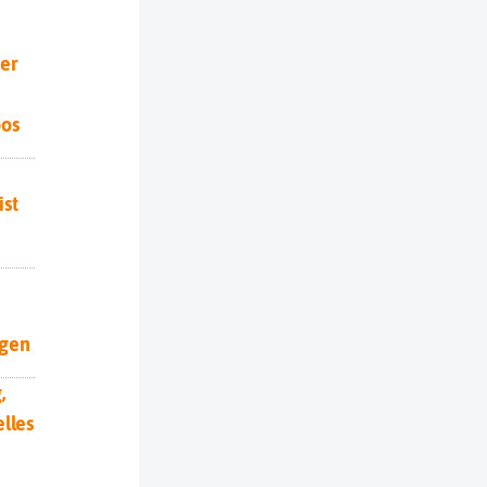
ber
pos
ist
igen
,
elles