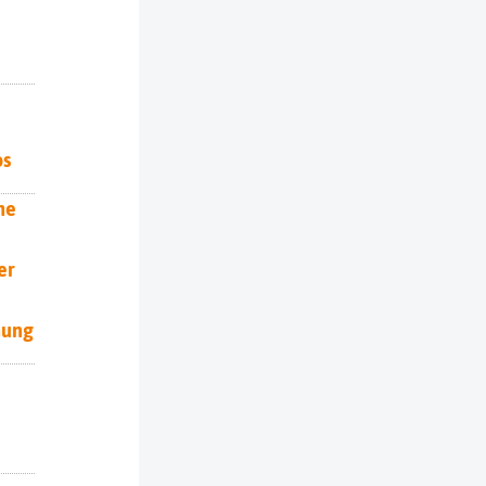
os
he
er
hung