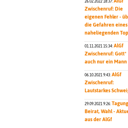
AlGf
26.02.2022 18:37:
Zwischenruf: Die
eigenen Fehler - ü
die Gefahren eines
naheliegenden To
AlGf
01.11.2021 15:34:
Zwischenruf: Gott* 
auch nur ein Mann
AlGf
06.10.2021 9:43:
Zwischenruf:
Lautstarkes Schwe
Tagung
29.09.2021 9:26:
Beirat, Wahl - Aktu
aus der AlGf