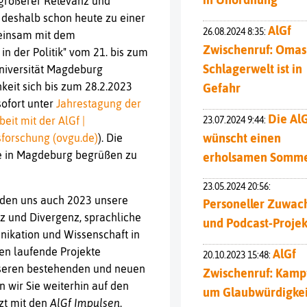
größerer Relevanz und
 deshalb schon heute zu einer
AlGf
26.08.2024 8:35:
meinsam mit dem
Zwischenruf: Omas
in der Politik" vom 21. bis zum
Schlagerwelt ist in
niversität Magdeburg
keit sich bis zum 28.2.2023
Gefahr
sofort unter
Jahrestagung der
Die Al
23.07.2024 9:44:
eit mit der AlGf |
wünscht einen
tsforschung (ovgu.de)
). Die
Sie in Magdeburg begrüßen zu
erholsamen Somme
23.05.2024 20:56:
den uns auch 2023 unsere
Personeller Zuwac
z und Divergenz, sprachliche
und Podcast-Projek
unikation und Wissenschaft in
den laufende Projekte
AlGf
20.10.2023 15:48:
nseren bestehenden und neuen
Zwischenruf: Kamp
 wir Sie weiterhin auf den
um Glaubwürdigkei
zt mit den
AlGf Impulsen
.