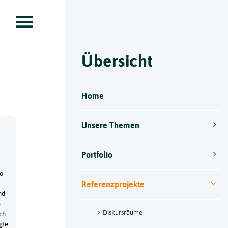
Übersicht
Home
Unsere Themen
Portfolio
to
Referenzprojekte
nd
e
Diskursräume
ch
gte