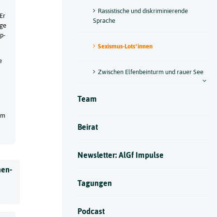
Rassistische und diskriminierende
Er
Sprache
age
p-
Sexismus-Lots*innen
e
Zwischen Elfenbeinturm und rauer See
Team
um
Beirat
Newsletter: AlGf Impulse
nen-
Tagungen
Podcast