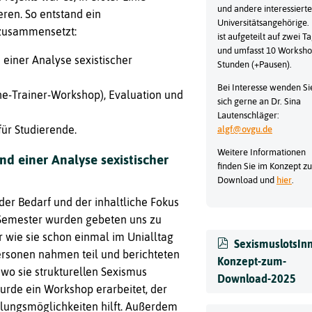
und andere interessierte
eren. So entstand ein
Universitätsangehörige. 
 zusammensetzt:
ist aufgeteilt auf zwei T
und umfasst 10 Worksho
iner Analyse sexistischer
Stunden (+Pausen).
Bei Interesse wenden Si
he-Trainer-Workshop), Evaluation und
sich gerne an Dr. Sina
Lautenschläger:
ür Studierende.
algf@ovgu.de
Weitere Informationen
 einer Analyse sexistischer
finden Sie im Konzept z
Download und
hier
.
der Bedarf und der inhaltliche Fokus
 Semester wurden gebeten uns zu
er wie sie schon einmal im Unialltag
SexismuslotsIn
rsonen nahmen teil und berichteten
Konzept-zum-
wo sie strukturellen Sexismus
Download-2025
rde ein Workshop erarbeitet, der
lungsmöglichkeiten hilft. Außerdem