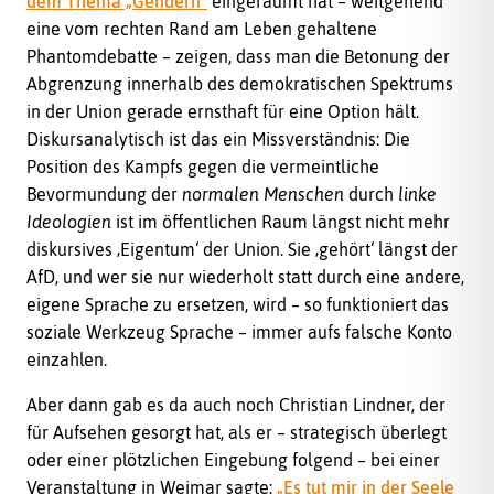
dem Thema „Gendern“
eingeräumt hat – weitgehend
eine vom rechten Rand am Leben gehaltene
Phantomdebatte – zeigen, dass man die Betonung der
Abgrenzung innerhalb des demokratischen Spektrums
in der Union gerade ernsthaft für eine Option hält.
Diskursanalytisch ist das ein Missverständnis: Die
Position des Kampfs gegen die vermeintliche
Bevormundung der
normalen Menschen
durch
linke
Ideologien
ist im öffentlichen Raum längst nicht mehr
diskursives ‚Eigentum‘ der Union. Sie ‚gehört‘ längst der
AfD, und wer sie nur wiederholt statt durch eine andere,
eigene Sprache zu ersetzen, wird – so funktioniert das
soziale Werkzeug Sprache – immer aufs falsche Konto
einzahlen.
Aber dann gab es da auch noch Christian Lindner, der
für Aufsehen gesorgt hat, als er – strategisch überlegt
oder einer plötzlichen Eingebung folgend – bei einer
Veranstaltung in Weimar sagte:
„Es tut mir in der Seele