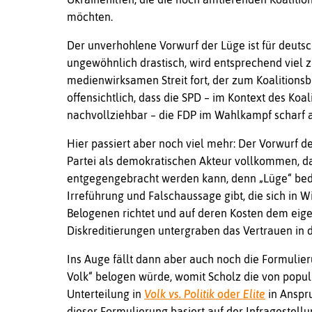
möchten.
Der unverhohlene Vorwurf der Lüge ist für deuts
ungewöhnlich drastisch, wird entsprechend viel zi
medienwirksamen Streit fort, der zum Koalitionsbr
offensichtlich, dass die SPD – im Kontext des Koal
nachvollziehbar – die FDP im Wahlkampf scharf 
Hier passiert aber noch viel mehr: Der Vorwurf de
Partei als demokratischen Akteur vollkommen, da
entgegengebracht werden kann, denn „Lüge“ bedeu
Irreführung und Falschaussage gibt, die sich in W
Belogenen richtet und auf deren Kosten dem eigen
Diskreditierungen untergraben das Vertrauen in 
Ins Auge fällt dann aber auch noch die Formulier
Volk“ belogen würde, womit Scholz die von popul
Unterteilung in
Volk vs. Politik
oder
Elite
in Anspru
dieser Formulierung basiert auf der Infragestell