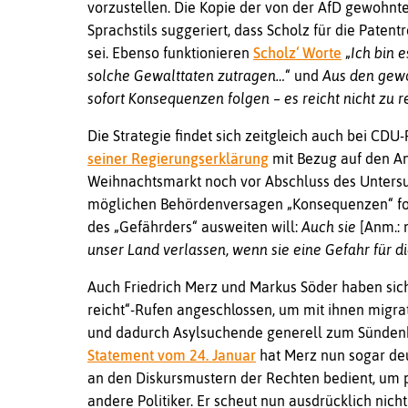
vorzustellen. Die Kopie der von der AfD gewohnt
Sprachstils suggeriert, dass Scholz für die Paten
sei. Ebenso funktionieren
Scholz‘ Worte
„
Ich bin 
solche Gewalttaten zutragen…
“ und
Aus den gew
sofort Konsequenzen folgen – es reicht nicht zu r
Die Strategie findet sich zeitgleich auch bei CDU-
seiner Regierungserklärung
mit Bezug auf den A
Weihnachtsmarkt noch vor Abschluss des Unter
möglichen Behördenversagen „Konsequenzen“ for
des „Gefährders“ ausweiten will:
Auch sie
[Anm.: 
unser Land verlassen, wenn sie eine Gefahr für di
Auch Friedrich Merz und Markus Söder haben sich 
reicht“-Rufen angeschlossen, um mit ihnen migra
und dadurch Asylsuchende generell zum Sündenb
Statement vom 24. Januar
hat Merz nun sogar deut
an den Diskursmustern der Rechten bedient, um p
andere Politiker. Er scheut nun ausdrücklich nic