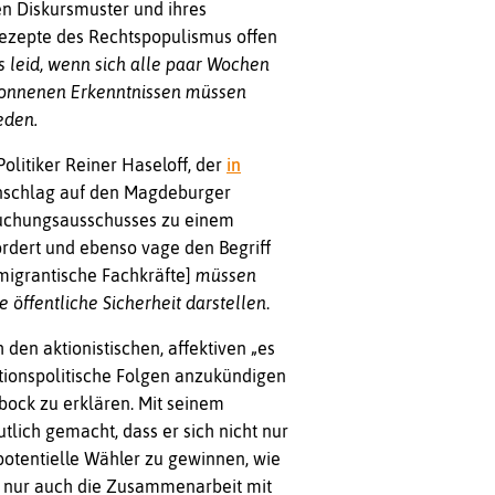
en Diskursmuster und ihres
trezepte des Rechtspopulismus offen
es leid, wenn sich alle paar Wochen
onnenen Erkenntnissen müssen
eden.
Politiker Reiner Haseloff, der
in
nschlag auf den Magdeburger
suchungsausschusses zu einem
dert und ebenso vage den Begriff
migrantische Fachkräfte]
müssen
e öffentliche Sicherheit darstellen
.
den aktionistischen, affektiven „es
tionspolitische Folgen anzukündigen
ock zu erklären. Mit seinem
lich gemacht, dass er sich nicht nur
otentielle Wähler zu gewinnen, wie
ht nur auch die Zusammenarbeit mit