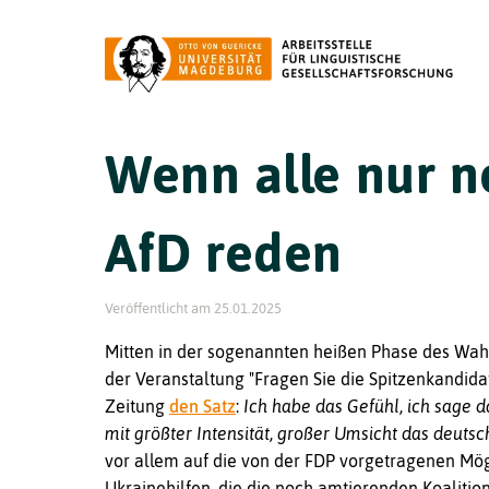
Wenn alle nur n
AfD reden
Veröffentlicht am
25.01.2025
Mitten in der sogenannten heißen Phase des Wah
der Veranstaltung "Fragen Sie die Spitzenkandid
Zeitung
den Satz
:
Ich habe das Gefühl, ich sage d
mit größter Intensität, großer Umsicht das deuts
vor allem auf die von der FDP vorgetragenen Mög
Ukrainehilfen, die die noch amtierenden Koaliti