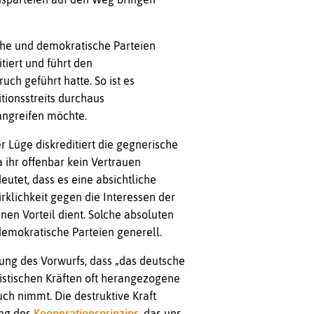
che und demokratische Parteien
tiert und führt den
uch geführt hatte. So ist es
itionsstreits durchaus
angreifen möchte.
r Lüge diskreditiert die gegnerische
 ihr offenbar kein Vertrauen
tet, dass es eine absichtliche
irklichkeit gegen die Interessen der
en Vorteil dient. Solche absoluten
demokratische Parteien generell.
ung des Vorwurfs, dass „das deutsche
istischen Kräften oft herangezogene
ch nimmt. Die destruktive Kraft
ung des
Kooperationsprinzips
, das uns