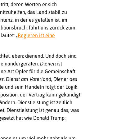
tritt, deren Werten er sich
mitzuhelfen, das Land stabil zu
tenz, in der es gefallen ist, im
litionsbruch, führt uns zurück zum
lautet: „
Regieren ist eine
chtet, eben: dienend. Und doch sind
cheinandergeraten.
Dienen
ist
ine Art Opfer für die Gemeinschaft.
er
,
Dienst am Vaterland
,
Diener des
le und sein Handeln folgt der Logik
sposition, der Vertrag kann gekündigt
ndern. Dienstleistung ist zeitlich
et. Dienstleistung ist genau das, was
 gesetzt hat wie Donald Trump:
 denen es um viel mehr geht als um