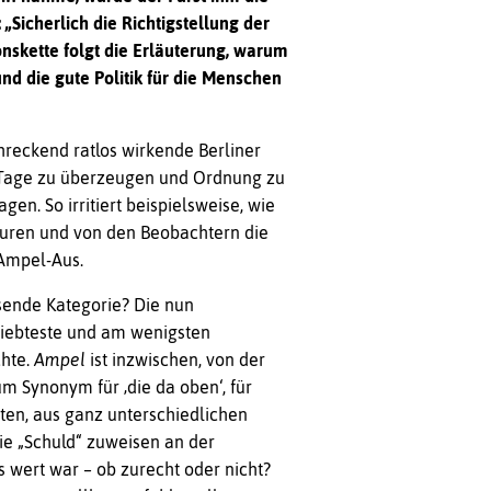
„Sicherlich die Richtigstellung der
nskette folgt die Erläuterung, warum
nd die gute Politik für die Menschen
chreckend ratlos wirkende Berliner
er Tage zu überzeugen und Ordnung zu
en. So irritiert beispielsweise, wie
euren und von den Beobachtern die
 Ampel-Aus.
ssende Kategorie? Die nun
liebteste und am wenigsten
chte.
Ampel
ist inzwischen, von der
um Synonym für ‚die da oben‘, für
ten, aus ganz unterschiedlichen
e „Schuld“ zuweisen an der
 wert war – ob zurecht oder nicht?