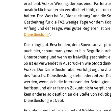
erscheint: Volker Wissing, der aus einer Partei aus
ausdrücklich weiterhin verpflichtet fühlt, nur um 
halten. Das Wort heißt „Dienstleistung“ und die Sen
Gastbeitrag für die FAZ wenige Tage vor dem Koa
Anfang und der Frage, was gutes Regieren ist. Sie 
Dienstleistung
“.
Das klingt gut. Bescheiden, dem Souverän verpfli
auch hier, schaut man genauer hin, Begriffe dur
Unterordnung und wenn es freiwillig geschieht, e
So ist es verwendet in Ausdrücken wie
Staatsdien
Volkes
. Der
Dienstleister
aber verfolgt eigene Zie
des Tauschs. Dienstleistung steht jederzeit zur Di
werden, wenn sich die Interessen der Beteiligten ä
befristet und einer fernen Zukunft nicht verpflicht
kein anderer so deutlich an die Stelle von Politik
Dienstleistung ist
Deal
.
Es stehen nun früher als geplant Wahlen an, bei