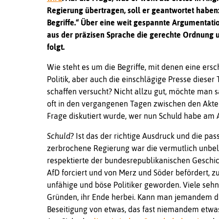
Regierung übertragen, soll er geantwortet haben: 
Begriffe.“ Über eine weit gespannte Argumentatio
aus der präzisen Sprache die gerechte Ordnung u
folgt.
Wie steht es um die Begriffe, mit denen eine ers
Politik, aber auch die einschlägige Presse dies
schaffen versucht? Nicht allzu gut, möchte man sag
oft in den vergangenen Tagen zwischen den Akt
Frage diskutiert wurde, wer nun Schuld habe am
Schuld
? Ist das der richtige Ausdruck und die pa
zerbrochene Regierung war die vermutlich unbe
respektierte der bundesrepublikanischen Geschi
AfD forciert und von Merz und Söder befördert, z
unfähige und böse Politiker geworden. Viele sehn
Gründen, ihr Ende herbei. Kann man jemandem di
Beseitigung von etwas, das fast niemandem etwas