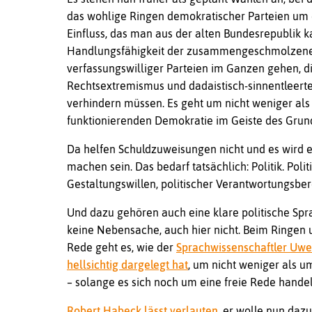
das wohlige Ringen demokratischer Parteien um
Einfluss, das man aus der alten Bundesrepublik k
Handlungsfähigkeit der zusammengeschmolzenen
verfassungswilliger Parteien im Ganzen gehen, di
Rechtsextremismus und dadaistisch-sinnentleer
verhindern müssen. Es geht um nicht weniger als
funktionierenden Demokratie im Geiste des Grun
Da helfen Schuldzuweisungen nicht und es wird e
machen sein. Das bedarf tatsächlich: Politik. Pol
Gestaltungswillen, politischer Verantwortungsber
Und dazu gehören auch eine klare politische Spr
keine Nebensache, auch hier nicht. Beim Ringe
Rede geht es, wie der
Sprachwissenschaftler Uwe 
hellsichtig dargelegt hat
, um nicht weniger als u
– solange es sich noch um eine freie Rede hande
Robert Habeck lässt verlauten,
er wolle nun dazu 