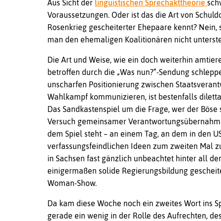
Aus Sicht der
linguistischen Sprechakttheorie
schw
Voraussetzungen. Oder ist das die Art von Schuld
Rosenkrieg gescheiterter Ehepaare kennt? Nein, so
man den ehemaligen Koalitionären nicht unterste
Die Art und Weise, wie ein doch weiterhin amtiere
betroffen durch die „Was nun?“-Sendung schleppe
unscharfen Positionierung zwischen Staatsvera
Wahlkampf kommunizieren, ist bestenfalls dilettant
Das Sandkastenspiel um die Frage, wer der Böse 
Versuch gemeinsamer Verantwortungsübernahme 
dem Spiel steht – an einem Tag, an dem in den US
verfassungsfeindlichen Ideen zum zweiten Mal 
in Sachsen fast gänzlich unbeachtet hinter all de
einigermaßen solide Regierungsbildung gescheiter
Woman-Show.
Da kam diese Woche noch ein zweites Wort ins S
gerade ein wenig in der Rolle des Aufrechten, des